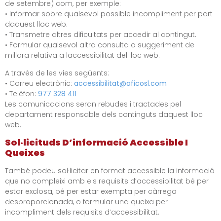
de setembre) com, per exemple:
• Informar sobre qualsevol possible incompliment per part
daquest lloc web.
• Transmetre altres dificultats per accedir al contingut.
• Formular qualsevol altra consulta o suggeriment de
millora relativa a laccessibilitat del lloc web.
A través de les vies següents:
• Correu electrònic:
accessibilitat@aficosl.com
• Telèfon:
977 328 411
Les comunicacions seran rebudes i tractades pel
departament responsable dels continguts daquest lloc
web.
Sol·licituds D’informació Accessible I
Queixes
També podeu sol·licitar en format accessible la informació
que no compleixi amb els requisits d’accessibilitat bé per
estar exclosa, bé per estar exempta per càrrega
desproporcionada, o formular una queixa per
incompliment dels requisits d’accessibilitat.