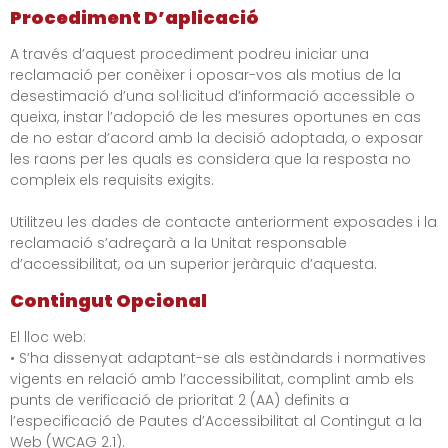
Procediment D’aplicació
A través d’aquest procediment podreu iniciar una
reclamació per conèixer i oposar-vos als motius de la
desestimació d’una sol·licitud d’informació accessible o
queixa, instar l’adopció de les mesures oportunes en cas
de no estar d’acord amb la decisió adoptada, o exposar
les raons per les quals es considera que la resposta no
compleix els requisits exigits.
Utilitzeu les dades de contacte anteriorment exposades i la
reclamació s’adreçarà a la Unitat responsable
d’accessibilitat, oa un superior jeràrquic d’aquesta.
Contingut Opcional
El lloc web:
• S’ha dissenyat adaptant-se als estàndards i normatives
vigents en relació amb l’accessibilitat, complint amb els
punts de verificació de prioritat 2 (AA) definits a
l’especificació de Pautes d’Accessibilitat al Contingut a la
Web (WCAG 2.1).