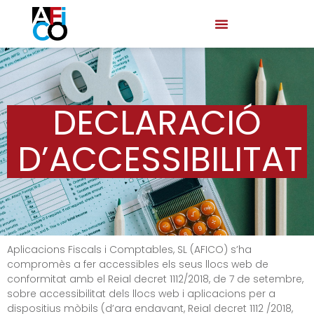
DECLARACIÓ
D’ACCESSIBILITAT
Aplicacions Fiscals i Comptables, SL (AFICO) s’ha
compromès a fer accessibles els seus llocs web de
conformitat amb el Reial decret 1112/2018, de 7 de setembre,
sobre accessibilitat dels llocs web i aplicacions per a
dispositius mòbils (d’ara endavant, Reial decret 1112 /2018,