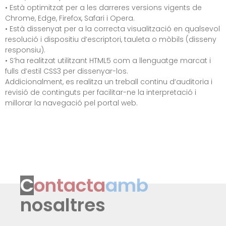
• Està optimitzat per a les darreres versions vigents de
Chrome, Edge, Firefox, Safari i Opera.
• Està dissenyat per a la correcta visualització en qualsevol
resolució i dispositiu d’escriptori, tauleta o mòbils (disseny
responsiu).
• S’ha realitzat utilitzant HTML5 com a llenguatge marcat i
fulls d’estil CSS3 per dissenyar-los.
Addicionalment, es realitza un treball continu d’auditoria i
revisió de continguts per facilitar-ne la interpretació i
millorar la navegació pel portal web.
C
ontacta
amb
nosaltres